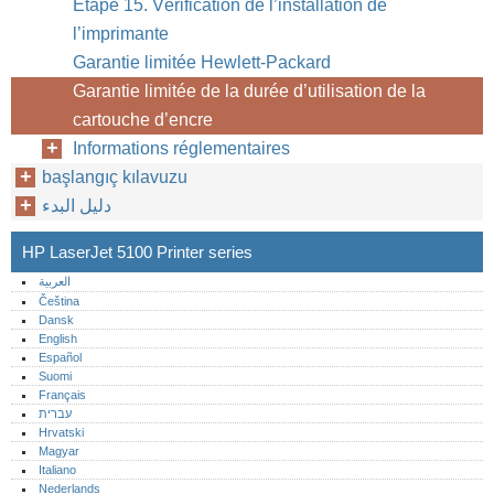
Etape 15. Vérification de l’installation de
l’imprimante
Garantie limitée Hewlett-Packard
Garantie limitée de la durée d’utilisation de la
cartouche d’encre
Informations réglementaires
başlangıç kılavuzu
دليل البدء
HP LaserJet 5100 Printer series
العربية
Čeština
Dansk
English
Español
Suomi
Français
עברית
Hrvatski
Magyar
Italiano
Nederlands