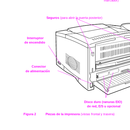
marcador)
Seguros
(para abrir la puerta posterior)
Interruptor
de encendido
Conector
de alimentación
Disco duro (ranuras EIO)
de red, E/S u opcional
Figura 2
Piezas de la impresora
(vistas frontal y trasera)