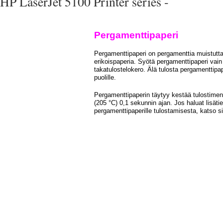
HP LaserJet 5100 Printer series -
Pergamenttipaperi
Pergamenttipaperi on pergamenttia muistutt
erikoispaperia. Syötä pergamenttipaperi vain
takatulostelokero. Älä tulosta pergamenttipa
puolille.
Pergamenttipaperin täytyy kestää tulostime
(205 °C) 0,1 sekunnin ajan. Jos haluat lisätie
pergamenttipaperille tulostamisesta, katso s