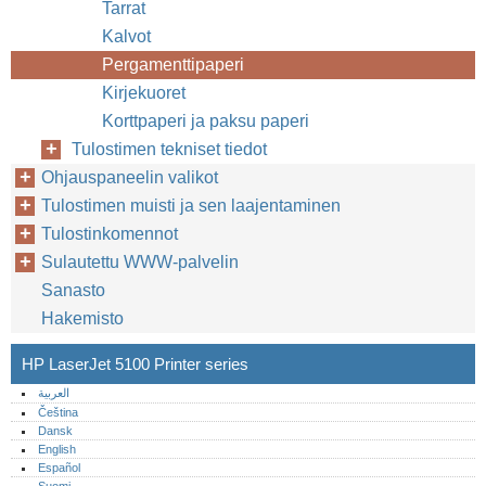
Tarrat
Kalvot
Pergamenttipaperi
Kirjekuoret
Korttpaperi ja paksu paperi
Tulostimen tekniset tiedot
Ohjauspaneelin valikot
Tulostimen muisti ja sen laajentaminen
Tulostinkomennot
Sulautettu WWW-palvelin
Sanasto
Hakemisto
HP LaserJet 5100 Printer series
العربية
Čeština
Dansk
English
Español