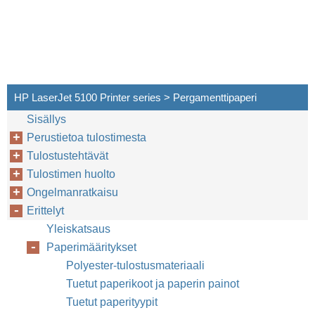
HP LaserJet 5100 Printer series > Pergamenttipaperi
Sisällys
Perustietoa tulostimesta
Tulostustehtävät
Tulostimen huolto
Ongelmanratkaisu
Erittelyt
Yleiskatsaus
Paperimääritykset
Polyester-tulostusmateriaali
Tuetut paperikoot ja paperin painot
Tuetut paperityypit